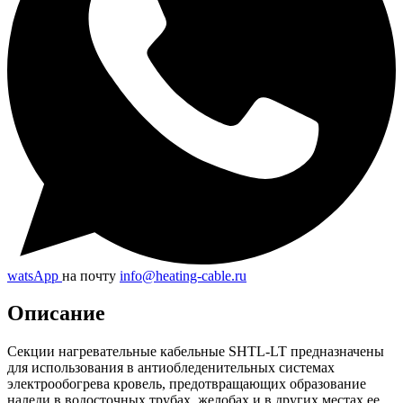
watsApp
на почту
info@heating-cable.ru
Описание
Секции нагревательные кабельные SHTL-LT предназначены
для использования в антиобледенительных системах
электрообогрева кровель, предотвращающих образование
наледи в водосточных трубах, желобах и в других местах ее