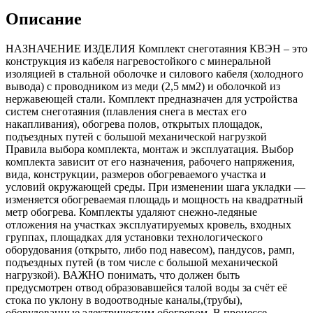
Описание
НАЗНАЧЕНИЕ ИЗДЕЛИЯ Комплект снеготаяния КВЭН – это
конструкция из кабеля нагревостойкого с минеральной
изоляцией в стальной оболочке и силового кабеля (холодного
вывода) с проводником из меди (2,5 мм2) и оболочкой из
нержавеющей стали. Комплект предназначен для устройства
систем снеготаяния (плавления снега в местах его
накапливания), обогрева полов, открытых площадок,
подъездных путей с большой механической нагрузкой
Правила выбора комплекта, монтаж и эксплуатация. Выбор
комплекта зависит от его назначения, рабочего напряжения,
вида, конструкции, размеров обогреваемого участка и
условий окружающей среды. При изменении шага укладки —
изменяется обогреваемая площадь и мощность на квадратный
метр обогрева. Комплекты удаляют снежно-ледяные
отложения на участках эксплуатируемых кровель, входных
группах, площадках для установки технологического
оборудования (открыто, либо под навесом), пандусов, рамп,
подъездных путей (в том числе с большой механической
нагрузкой). ВАЖНО понимать, что должен быть
предусмотрен отвод образовавшейся талой воды за счёт её
стока по уклону в водоотводные каналы,(трубы),
оборудованные электрическим обогревом. В процессе