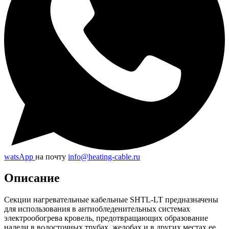
watsApp
на почту
info@heating-cable.ru
Описание
Секции нагревательные кабельные SHTL-LT предназначены
для использования в антиобледенительных системах
электрообогрева кровель, предотвращающих образование
наледи в водосточных трубах, желобах и в других местах ее