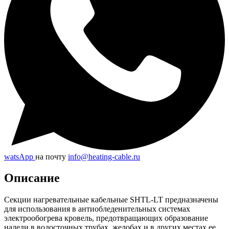
watsApp
на почту
info@heating-cable.ru
Описание
Секции нагревательные кабельные SHTL-LT предназначены
для использования в антиобледенительных системах
электрообогрева кровель, предотвращающих образование
наледи в водосточных трубах, желобах и в других местах ее