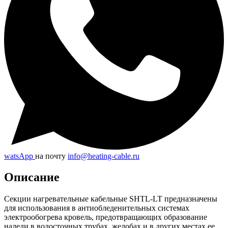
watsApp
на почту
info@heating-cable.ru
Описание
Секции нагревательные кабельные SHTL-LT предназначены
для использования в антиобледенительных системах
электрообогрева кровель, предотвращающих образование
наледи в водосточных трубах, желобах и в других местах ее