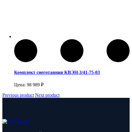
Комплект снеготаяния КВЭН-3/41-75-03
Цена:
98 989
₽
Previous product
Next product