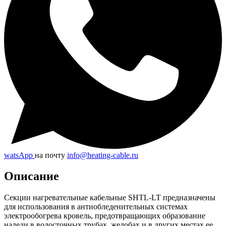
watsApp
на почту
info@heating-cable.ru
Описание
Секции нагревательные кабельные SHTL-LT предназначены
для использования в антиобледенительных системах
электрообогрева кровель, предотвращающих образование
наледи в водосточных трубах, желобах и в других местах ее