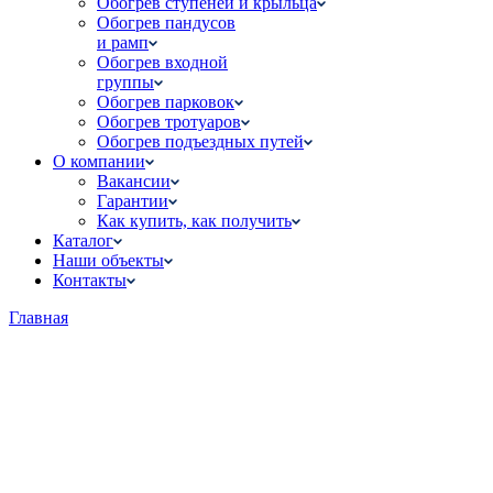
Обогрев ступеней и крыльца
Обогрев пандусов
и рамп
Обогрев входной
группы
Обогрев парковок
Обогрев тротуаров
Обогрев подъездных путей
О компании
Вакансии
Гарантии
Как купить, как получить
Каталог
Наши объекты
Контакты
Главная