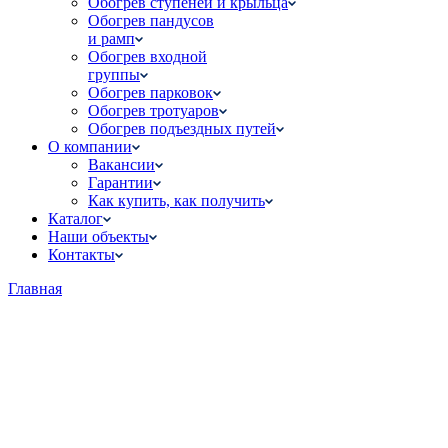
Обогрев ступеней и крыльца
Обогрев пандусов
и рамп
Обогрев входной
группы
Обогрев парковок
Обогрев тротуаров
Обогрев подъездных путей
О компании
Вакансии
Гарантии
Как купить, как получить
Каталог
Наши объекты
Контакты
Главная