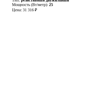
Тип:
резистивный двужильный
Мощность (Вт/метр):
25
Цена:
31 316
₽