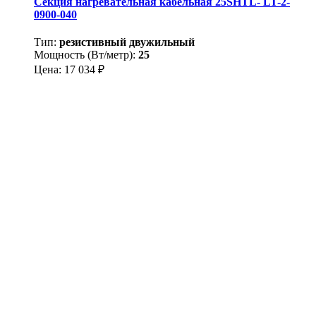
Секция нагревательная кабельная 25SHTL- LT-2-
0900-040
Тип:
резистивный двужильный
Мощность (Вт/метр):
25
Цена:
17 034
₽